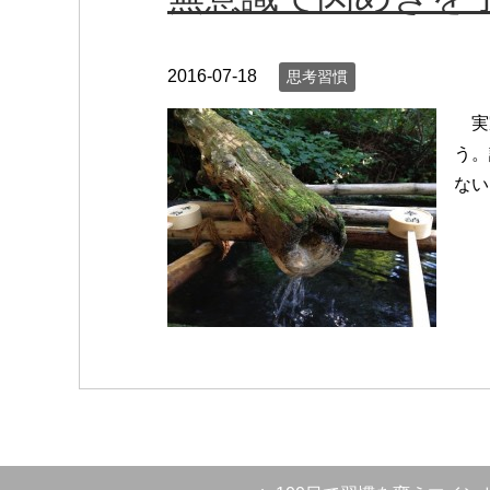
2016-07-18
思考習慣
実家
う。
ない