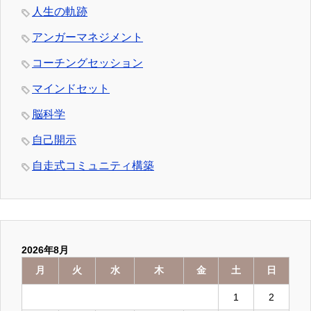
人生の軌跡
アンガーマネジメント
コーチングセッション
マインドセット
脳科学
自己開示
自走式コミュニティ構築
2026年8月
月
火
水
木
金
土
日
1
2