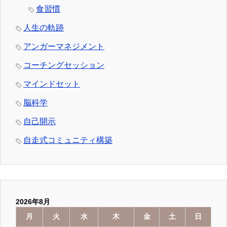
食習慣
人生の軌跡
アンガーマネジメント
コーチングセッション
マインドセット
脳科学
自己開示
自走式コミュニティ構築
2026年8月
月
火
水
木
金
土
日